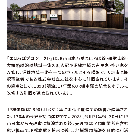
「まほろばプロジェクト」はJR西日本万葉まほろば線・和歌山線・
大和路線沿線地域一体の無人駅や沿線地域の古民家・空き家を
改修し、沿線地域一帯を一つのホテルとする構想で、天理市と採
択事業者である株式会社立志社を中心に計画されています。そ
の起点として、1898（明治31）年築のJR櫟本駅の駅舎をホテルに
改修する計画が進められています。
JR櫟本駅は1898（明治31）年に木造平屋建ての駅舎が建築され
た、128年の歴史を持つ建物です。2025（令和7）年9月30日にJR
西日本から天理市に譲渡された後、天理市は民間事業者を含む
広い視点でJR櫟本駅を将来に残し、地域課題解決を目的に利活