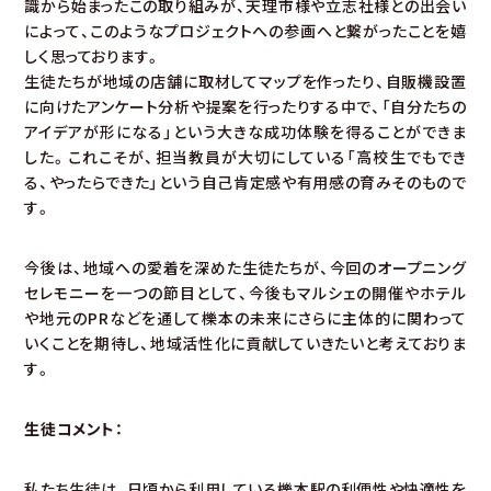
識から始まったこの取り組みが、天理市様や立志社様との出会い
によって、このようなプロジェクトへの参画へと繋がったことを嬉
しく思っております。
生徒たちが地域の店舗に取材してマップを作ったり、自販機設置
に向けたアンケート分析や提案を行ったりする中で、「自分たちの
アイデアが形になる」という大きな成功体験を得ることができま
した。これこそが、担当教員が大切にしている「高校生でもでき
る、やったらできた」という自己肯定感や有用感の育みそのもので
す。
今後は、地域への愛着を深めた生徒たちが、今回のオープニング
セレモニーを一つの節目として、今後もマルシェの開催やホテル
や地元のPRなどを通して櫟本の未来にさらに主体的に関わって
いくことを期待し、地域活性化に貢献していきたいと考えておりま
す。
生徒コメント：
私たち生徒は、日頃から利用している櫟本駅の利便性や快適性を