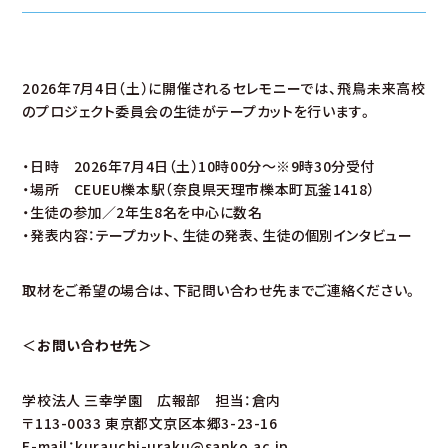
2026年7月4日（土）に開催されるセレモニーでは、飛鳥未来高校
のプロジェクト委員会の生徒がテープカットを行います。
・日時 2026年7月4日（土）10時00分～※9時30分受付
・場所 CEUEU櫟本駅（奈良県天理市櫟本町瓦釜1418）
・生徒の参加／2年生8名を中心に数名
・発表内容：テープカット、生徒の発表、生徒の個別インタビュー
取材をご希望の場合は、下記問い合わせ先までご連絡ください。
＜
お問い合わせ先＞
学校法人 三幸学園 広報部 担当：倉内
〒113-0033 東京都文京区本郷3-23-16
E-mail：kurauchi-uraku@sanko.ac.jp