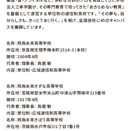
美容・食・ブライダルなど、多彩な分野のプロを育成してきた学校
法人三幸学園が、その専門教育で培ってきた「あきらめない教育」
を基盤として運営する単位制の通信制高校です。「その夢も、自
分らしさも、きっとうまく行く。」を掲げ、全国各地に45のキャンパ
スを展開しています。
名称：飛鳥未来高等学校
所在地：奈良県天理市櫟本町1514-3（本校）
開校：2009年4月
代表者：理事長： 鳥居 敏
内容：単位制・広域通信制高等学校
名称：飛鳥未来きずな高等学校
所在地：宮城県登米市米山町中津山字筒場埣215番地
開校：2017年4月
代表者：理事長： 鳥居 敏
内容：単位制・広域通信制高等学校
名称：飛鳥未来きぼう高等学校
所在地：茨城県水戸市桜川1丁目7番1号