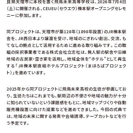
良県天理市に本校を置く飛鳥未来高等学校は、2026年7月4日
（土）に開催される、CEUEU（セウエウ）櫟本駅オープニングセレモ
ニーに参加します。
同プロジェクトは、天理市が築128年（1898年設置）のJR櫟本駅
舎を、JR西日本より譲渡を受け、地域のにぎわい創出、交流、も
てなしの拠点として活用するために進める取り組みです。この取
組の採択事業者である株式会社立志社は、無人駅の駅舎や沿線
地域の古民家・空き家を活用し、地域全体を“ホテル”として再生
する「JR櫟本駅直結ホテルプロジェクト（まほろばプロジェク
ト）」を進めています。
2025年から同プロジェクトに飛鳥未来高校の生徒が参画してお
り、生徒たちはこれまでも、駅周辺の不便さや地域の魅力が十分
に知られていないという課題感をもとに、地域マップづくりや自動
販売機設置に向けた提案などを進めてきました。今回の式典で
は、地域の未来に関する発表や会場誘導、テープカットなどを行
う予定です。