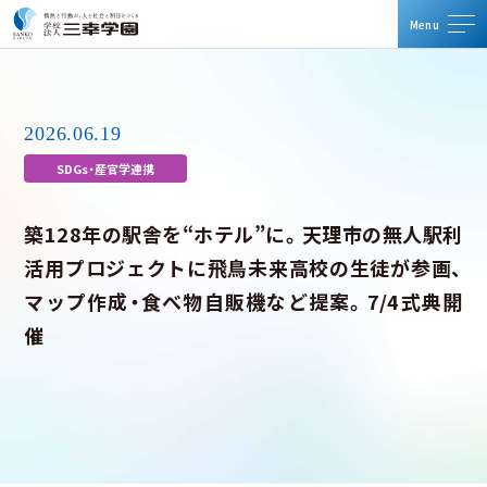
メ
メ
2026.06.19
資料請求・体験入学
SDGs・産官学連携
お問い合わせ
築128年の駅舎を“ホテル”に。天理市の無人駅利
活用プロジェクトに飛鳥未来高校の生徒が参画、
マップ作成・食べ物自販機など提案。7/4式典開
TOP
催
三幸学園について
運営校一覧