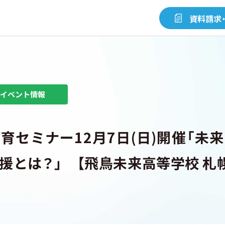
資料請求
TOP
イベント情報
三幸学園について
育セミナー12月7日(日)開催「未
対象者別メニュー
S
援とは？」 【飛鳥未来高等学校 札
採用情報