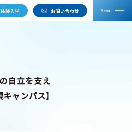
・体験入学
お問い合わせ
メニ
メニ
運営校一覧
最新情報
来の自立を支え
DGsの取り組み
三幸グループリンク集
幌キャンパス】