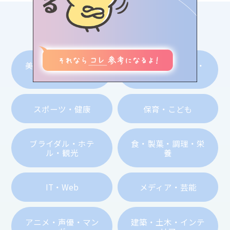
みらトビ診断
view more
分野からお仕事記事を探す
イベント情報
美容・メイク・エス
医療・歯科・看護・
気になる学校を探す
テ・ネイル
介護
♥お気に⼊り記事
スポーツ・健康
保育・こども
ブライダル・ホテ
食・製菓・調理・栄
ル・観光
養
IT・Web
メディア・芸能
アニメ・声優・マン
建築・土木・インテ