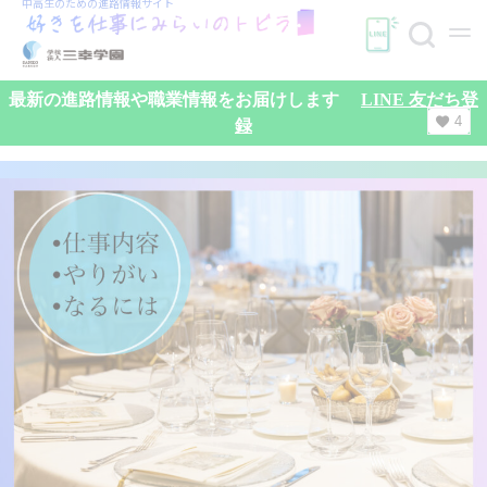
中高生のための
進路情報サイト
最新の進路情報や職業情報をお届けします
LINE 友だち登
4
録
検索