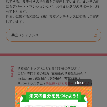
活できる、食事付きの学生寮をご案内しています。またその他
にもアパート・マンションなど、お住まい選びのサポートも行
っております。
住まいに関する相談は（株）共立メンテナンスに委託しご案内
しています。
共立メンテナンス
学校紹介トップ
こども専門学校の学び方
こども専門学校の魅力
在校生の学校生活紹介
Instagram
施設紹介
講師紹介
年間行事
close
サポートシステム
学生寮・ひとり暮らしのご紹介
高校1・2年生のみなさんへ
通信制高校生のみなさんへ
大学・短大と専門学校を迷っているみなさんへ
再進学をお考えの皆様へ
在校生の声
学校長より