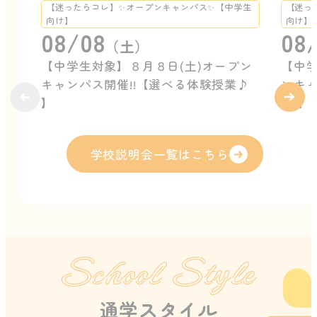
【迷ったらコレ】✨オープンキャンパス✨【中学生
【迷っ
向け】
向け】
08/08
08
（土）
【中学生対象】８月８日(土)オープン
【中学
キャンパス開催!!【選べる体験授業♪
ンキャ
】
♪ 】
学校説明会一覧はこちら
School Style
通学スタイル