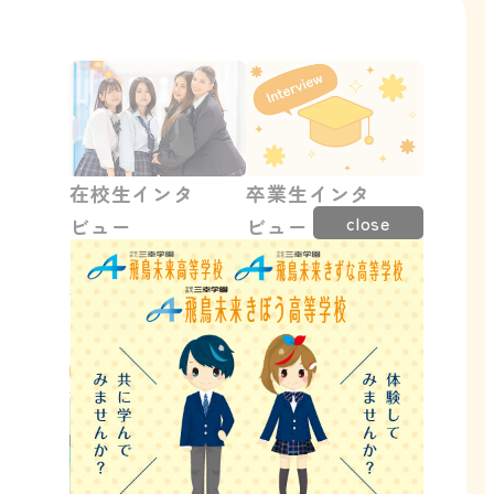
在校生インタ
卒業生インタ
close
ビュー
ビュー
「やったらできた！」を
進路が決まった卒業生
繰り返して成功体験を重
に、飛鳥未来高校グルー
ねる在校生のインタ
プでよかった理由を答え
ビューを紹介します。
てもらいました！
詳細はこちら
詳細はこちら