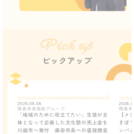
Pick up
ピックアップ
2026.08.06
2026.0
飛鳥未来高校グループ
飛鳥未
「地域のために役立てたい」生徒が主
【メ
体となって企画した文化祭の売上金を
きぼう
川越市へ寄付 森田市長への直接贈呈
ンパ