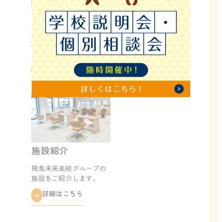
学校行事
部活・同好会
参加したい行事を自分で
自分自身を大きく成長さ
選べる！おどろきと感動
せ、学生生活がより豊か
の1年間
に！クラブ立ち上げも可
能です！
詳細はこちら
詳細はこちら
施設紹介
飛鳥未来高校グループの
施設をご紹介します。
詳細はこちら