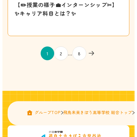
【✏️授業の様子💼インターンシップ✂】
✨キャリア科目とは？✨
投
…
1
2
8
稿
の
ペー
ジ
送
り
グループTOP
飛鳥未来きぼう高等学校 総合トップ