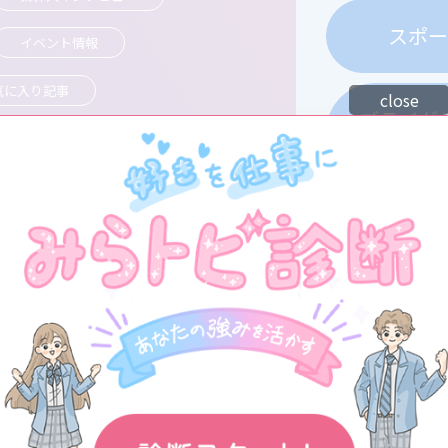
スポ
イベント情報
気に⼊り記事
close
ブライダ
IT
アニメ・
ビ
ビュー、いろんな記事