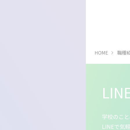
HOME
職種
LI
学校のこと
LINEで