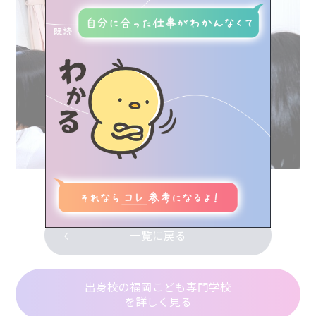
業界人インタビュー
学校のこと、進路のこと、
LINEで気軽に相談・質問しよう！
資料請求（無料）やイベント予約もできるよ
職種紹介
みらトビ診断
view more
イベント情報
気になる学校を探す
一覧に戻る
♥お気に⼊り記事
出身校の福岡こども専門学校
を詳しく見る