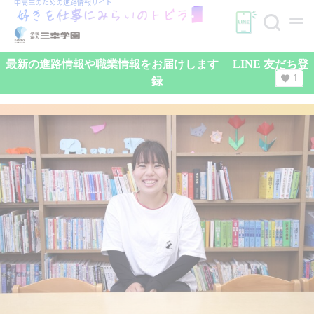
中高生のための
進路情報サイト
最新の進路情報や職業情報をお届けします
LINE 友だち登
1
録
検索