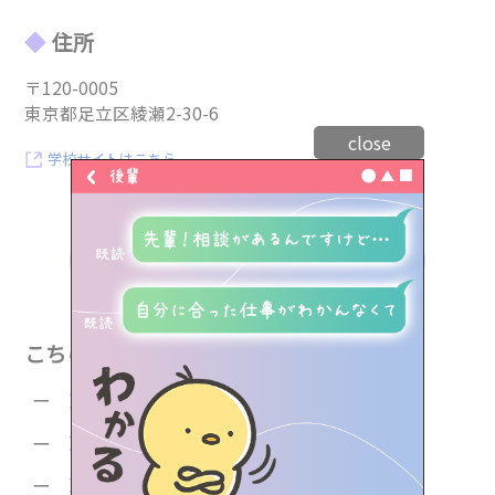
住所
〒120-0005
東京都足立区綾瀬2-30-6
close
学校サイトはこちら
トップ
一覧に戻る
専門学生リアルボイス
業界人インタビュー
学校のこと、進路のこと、
こちらの学校もおすすめ
LINEで気軽に相談・質問しよう！
資料請求（無料）やイベント予約もできるよ
東京ウェディング＆ブライダル専門学校
職種紹介
東京スイーツ＆カフェ専門学校
みらトビ診断
東京墨田看護専門学校