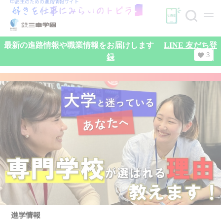
中高生のための
進路情報サイト
最新の進路情報や職業情報をお届けします
LINE 友だち登
3
録
検索
進学情報