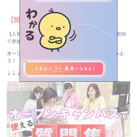
学校のこと、進路のこと、
LINEで気軽に相談・質問しよう！
資料請求（無料）やイベント予約もできるよ
【関連記事】
職種紹介
【人気記事ランキング1位】オープンキャンパスに初め
みらトビ診断
て参加する方必見！
view more
オープンキャンパスで実際に使える質問集を見てみよ
イベント情報
う！
↓↓↓
気になる学校を探す
♥お気に⼊り記事