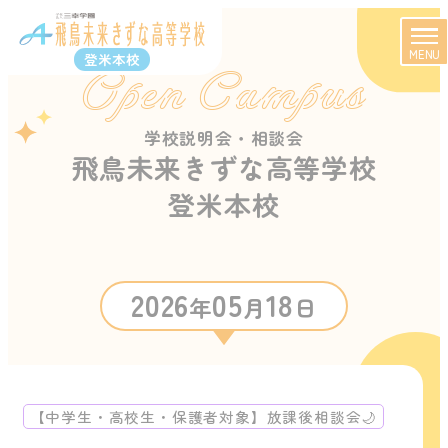
MENU
登米本校
Open Campus
学校説明会・相談会
飛鳥未来きずな高等学校
登米本校
2026
05
18
年
月
日
【中学生・高校生・保護者対象】放課後相談会🌙