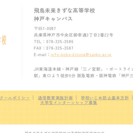
飛鳥未来きずな高等学校
神戸キャンパス
〒651-0087
兵庫県神戸市中央区御幸通3丁目2番22号
TEL：078-325-3586
FAX：078-325-3587
E-mail：
info-kobe-kizuna@sanko.ac.jp
JR東海道本線・神戸線「三ノ宮駅」・ポートライ
駅」東口より徒歩9分 阪急電鉄・阪神電鉄「神戸
クールポリシー
通信教育実施計画
学校いじめ防止基本方針
大学生インターンシップ募集