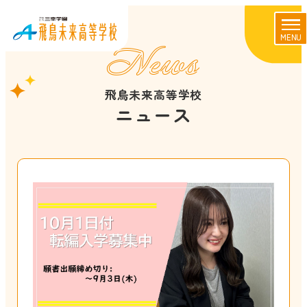
MENU
News
飛鳥未来高等学校
ニュース