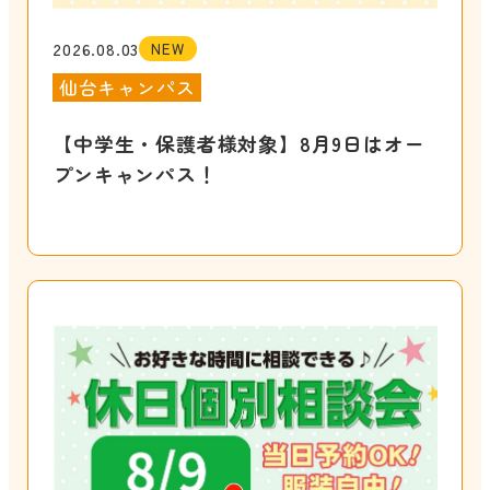
2026.08.03
NEW
仙台キャンパス
【中学生・保護者様対象】8月9日はオー
プンキャンパス！