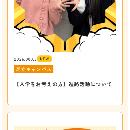
2026.08.03
NEW
足立キャンパス
【入学をお考えの方】進路活動について