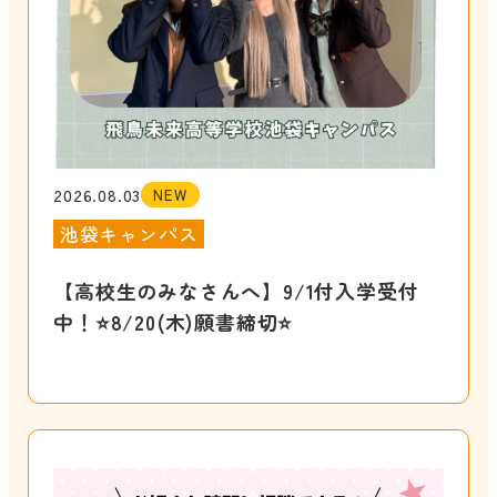
2026.08.03
NEW
池袋キャンパス
【高校生のみなさんへ】9/1付入学受付
中！⭐8/20(木)願書締切⭐