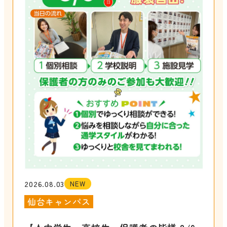
2026.08.03
NEW
仙台キャンパス