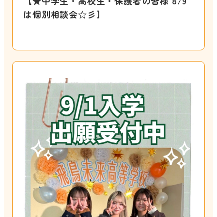
【★中学生・高校生・保護者の皆様 8/9
は個別相談会☆彡】