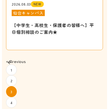
2026.08.03
NEW
仙台キャンパス
【中学生・高校生・保護者の皆様へ】平
日個別相談のご案内★
« Previous
1
2
3
4