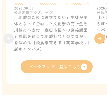
2026.08.06
2026.0
飛鳥未来高校グループ
飛鳥未
「地域のために役立てたい」生徒が主
【メ
体となって企画した文化祭の売上金を
きぼう
川越市へ寄付 森田市長への直接贈呈
ンパ
と対話を通じて地域社会とのつながり
ル教
を深める【飛鳥未来きぼう高等学校 川
した
越キャンパス】
ピックアップ一覧はこちら