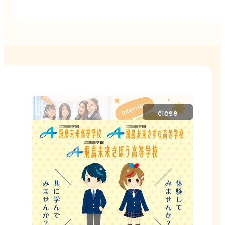
close
在校生インタ
卒業生インタ
ビュー
ビュー
「やったらできた！」を
進路が決まった卒業生
繰り返して成功体験を重
に、飛鳥未来高校グルー
ねる在校生のインタ
プでよかった理由を答え
ビューを紹介します。
てもらいました！