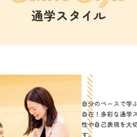
通学スタイル
自分のペースで学
自在！多彩な通学
性や自己表現を大
す。