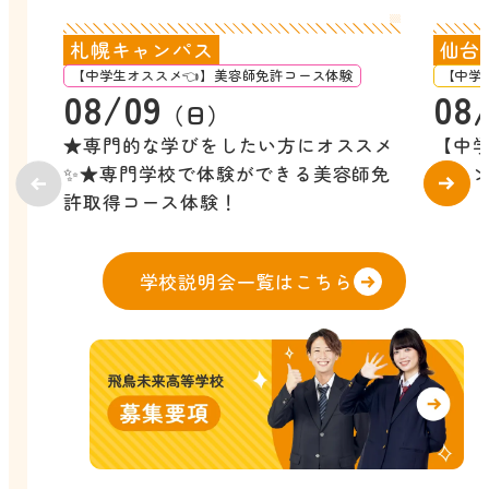
札幌キャンパス
仙台
【中学生オススメ👈】美容師免許コース体験
【中学
08/09
08
（日）
★専門的な学びをしたい方にオススメ
【中
✨★専門学校で体験ができる美容師免
キャ
許取得コース体験！
学校説明会一覧はこちら