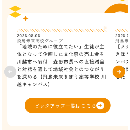
2026.08.06
2026.0
飛鳥未来高校グループ
飛鳥未
「地域のために役立てたい」生徒が主
【メ
体となって企画した文化祭の売上金を
きぼう
川越市へ寄付 森田市長への直接贈呈
ンパ
と対話を通じて地域社会とのつながり
ル教
を深める【飛鳥未来きぼう高等学校 川
した
越キャンパス】
ピックアップ一覧はこちら