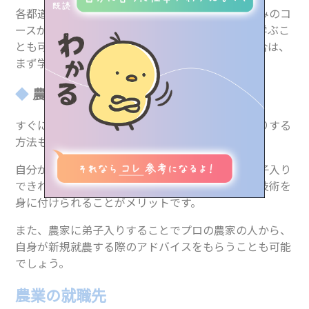
各都道府県の農業大学校であれば、夜間や週末のみのコ
業界人インタビュー
学校のこと、進路のこと、
ースが存在する学校もあるので、日中働きながら学ぶこ
LINEで気軽に相談・質問しよう！
とも可能です。すぐに農家になることが難しい場合は、
資料請求（無料）やイベント予約もできるよ
職種紹介
まず学校で学んでみましょう。
農家に弟子入りをする
みらトビ診断
view more
すぐにも農業に携わりたい場合は、農家に弟子入りする
イベント情報
方法もあります。
自分が栽培したい農作物を生産している農家に弟子入り
気になる学校を探す
できれば、費用をかけることなく、必要な知識や技術を
身に付けられることがメリットです。
♥お気に⼊り記事
また、農家に弟子入りすることでプロの農家の人から、
自身が新規就農する際のアドバイスをもらうことも可能
でしょう。
農業の就職先