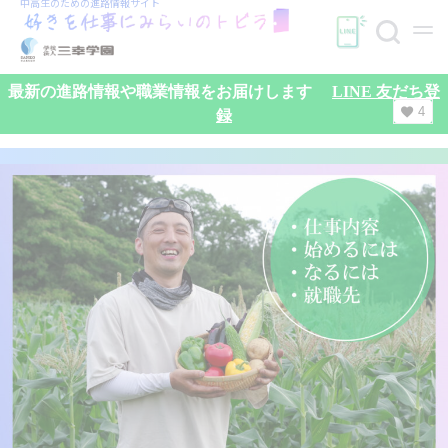
中高生のための
進路情報サイト
最新の進路情報や職業情報をお届けします
LINE 友だち登
4
録
検索