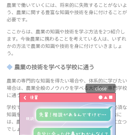
農業で働いていくには、将来的に失敗することがないよ
う、農業に関する豊富な知識や技術を身に付けることが
必要です。
ここからは、農業の知識や技術を学ぶ方法を2つ紹介し
ます。今後農業に携わることを考えている人は、いずれ
かの方法で農業の知識や技術を身に付けていきましょ
う。
農業の技術を学べる学校に通う
農業の専門的な知識を得たい場合や、体系的に学びたい
場合は、農業全般のノウハウを学べる大学や、専門学校
close
に通うことを検討してみましょう。
トップ
学校では、農業概論や農業生産学といった農業に必須な
知識を学べます。また、将来独立して働きたい場合に
は、農業経営学や農業簿記なども学んでおくと役に立つ
専門学生リアルボイス
でしょう。