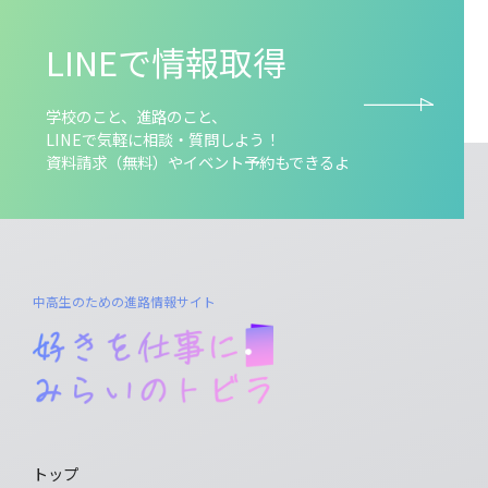
LINEで気軽に相談・質問しよう！
資料請求（無料）やイベント予約もできるよ
職種紹介
LINEで情報取得
みらトビ診断
学校のこと、進路のこと、
LINEで気軽に相談・質問しよう！
view more
資料請求（無料）やイベント予約もできるよ
イベント情報
気になる学校を探す
中高生のための進路情報サイト
♥お気に⼊り記事
トップ