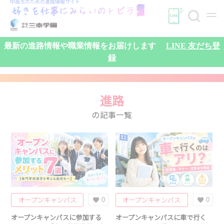
中高生のための
進路情報サイト
最新の進路情報や職業情報をお届けします
LINE 友だち登
録
進路
の記事一覧
検索
オープンキャンパス
オープンキャンパス
0
0
オープンキャンパスに参加する
オープンキャンパスに車で行く