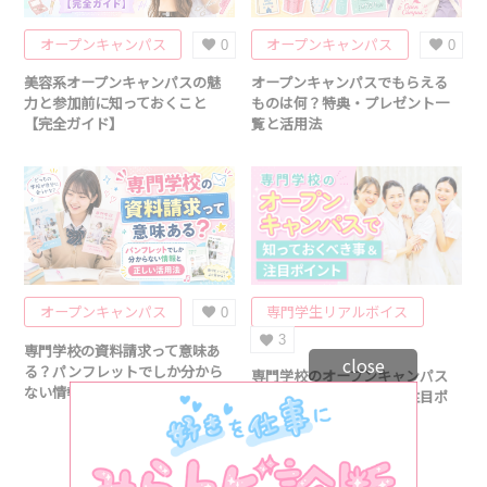
オープンキャンパス
オープンキャンパス
0
0
美容系オープンキャンパスの魅
オープンキャンパスでもらえる
力と参加前に知っておくこと
ものは何？特典・プレゼント一
【完全ガイド】
覧と活用法
オープンキャンパス
専門学生リアルボイス
0
3
専門学校の資料請求って意味あ
close
トップ
る？パンフレットでしか分から
専門学校のオープンキャンパス
ない情報と正…
で知っておくべきこと＆注目ポ
イント
専門学生リアルボイス