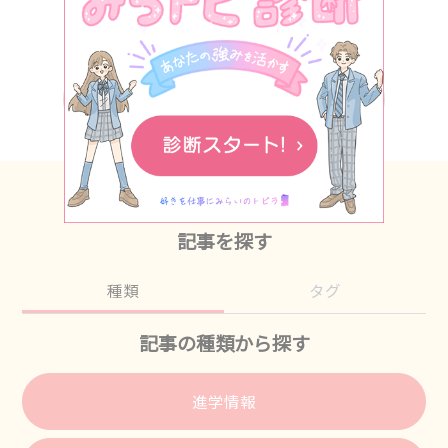
1
2
〉
業界人インタビュー
学校のこと、進路のこと、
LINEで気軽に相談・質問しよう！
資料請求（無料）やイベント予約もできるよ
職種紹介
専門学生リアルボイス
トップに戻る
みらトビ診断
view more
イベント情報
記事を探す
気になる学校を探す
種類
タグ
♥お気に⼊り記事
記事の種類から探す
進学情報