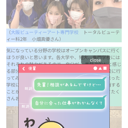
（
大阪ビューティーアート専門学校
トータルビューテ
ィー科2年 小畑真優さん）
気になっている分野の学校はオープンキャンパスに行く
ほうが良いと思います。各大学や、短大、専門学校には
close
それぞれの魅力があるので、自分が一 番魅力的だと感じ
る部分を理解するためにも、できるだけ多くの学校に行
トップ
ってみてください。そして、最終的に行きたいと思った
学校には何度も足を運ぶと、入学までの不安を解消する
ことができるので、オープンキャンパスに参加してたく
専門学生リアルボイス
さんお話を聞いてみてください！
業界人インタビュー
学校のこと、進路のこと、
LINEで気軽に相談・質問しよう！
資料請求（無料）やイベント予約もできるよ
職種紹介