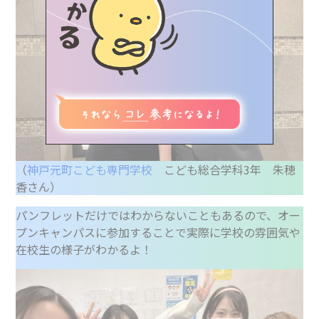
みらトビ診断
view more
イベント情報
気になる学校を探す
♥お気に⼊り記事
（
神戸元町こども専門学校
こども総合学科3年 朱穂
香さん）
パンフレットだけではわからないこともあるので、オー
プンキャンパスに参加することで実際に学校の雰囲気や
在校生の様子がわかるよ！