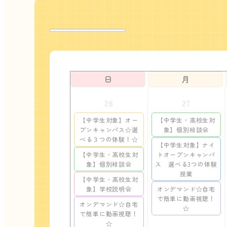
日
月
26
27
【中学生対象】オー
【中学生・高校生対
プンキャンパス☆選
象】個別相談会
べる３つの体験！☆
【中学生対象】ナイ
【中学生・高校生対
トオープンキャンパ
象】個別相談会
ス 選べる3つの体験
授業
【中学生・高校生対
象】学校説明会
オンデマンド☆自宅
で簡単に動画視聴！
オンデマンド☆自宅
☆
で簡単に動画視聴！
☆