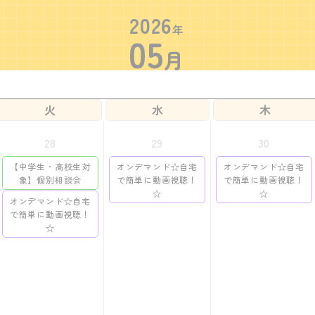
2026
年
05
月
火
水
木
28
29
30
【中学生・高校生対
オンデマンド☆自宅
オンデマンド☆自宅
象】個別相談会
で簡単に動画視聴！
で簡単に動画視聴！
☆
☆
オンデマンド☆自宅
で簡単に動画視聴！
☆