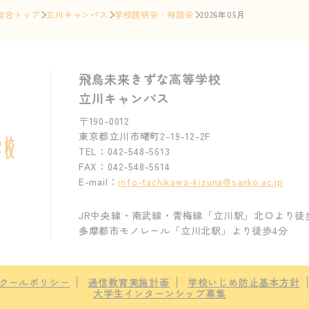
総合トップ
立川キャンパス
学校説明会・相談会
2026年05月
飛鳥未来きずな高等学校
立川キャンパス
〒190-0012
東京都立川市曙町2-19-12-2F
TEL：042-548-5613
FAX：042-548-5614
E-mail：
info-tachikawa-kizuna@sanko.ac.jp
JR中央線・南武線・青梅線「立川駅」北口より徒
多摩都市モノレール「立川北駅」より徒歩4分
クールポリシー
通信教育実施計画
学校いじめ防止基本方針
大学生インターンシップ募集