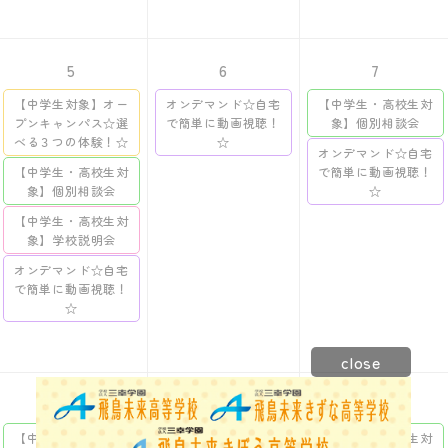
5
6
7
【中学生対象】オー
オンデマンド☆自宅
【中学生・高校生対
プンキャンパス☆選
で簡単に動画視聴！
象】個別相談会
べる３つの体験！☆
☆
オンデマンド☆自宅
【中学生・高校生対
で簡単に動画視聴！
象】個別相談会
☆
【中学生・高校生対
象】学校説明会
オンデマンド☆自宅
で簡単に動画視聴！
☆
close
12
13
14
【中学生・高校生対
【中学生・高校生対
【中学生・高校生対