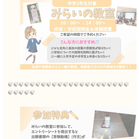
🍃🍃🍃🍃🍃🍃🍃🍃🍃🍃🍃🍃🍃🍃🍃🍃🍃🍃🍃🍃🍃🍃
🍃🍃🍃🍃🍃