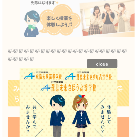
🍃🍃🍃🍃🍃🍃🍃🍃🍃🍃🍃🍃🍃🍃🍃🍃🍃🍃🍃🍃🍃🍃
🍃🍃🍃🍃🍃
close
みなさまのご来校を心よりお待
ちしています🌟
🌷立川キャンパス公式SNSアカ