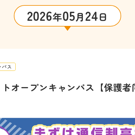
2026
05
24
年
月
日
ンパス
イトオープンキャンパス【保護者同