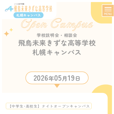
MENU
札幌キャンパス
Open Campus
学校説明会・相談会
飛鳥未来きずな高等学校
札幌キャンパス
2026
05
19
年
月
日
【中学生･高校生】ナイトオープンキャンパス