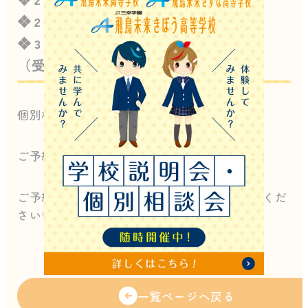
❖
１０時～／１４時～
２月２１日（土）
❖
１０時～／１４時～
３月１日（日）
（受付は各30分前より）
個別相談は平日もほぼ毎日実施しています🏫
ご予約お待ちしております！！
ご予約は
こちら
か
公式LINE
よりお問い合わせくだ
さい✨
一覧ページへ戻る