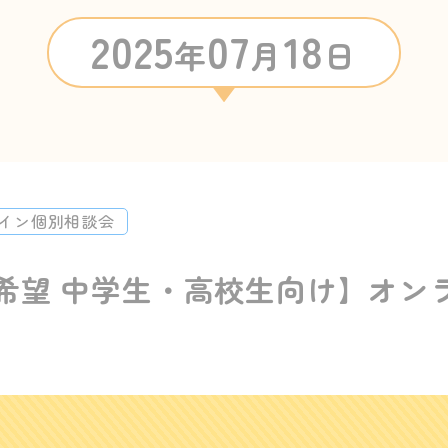
2025
07
18
年
月
日
イン個別相談会
希望 中学生・高校生向け】オン