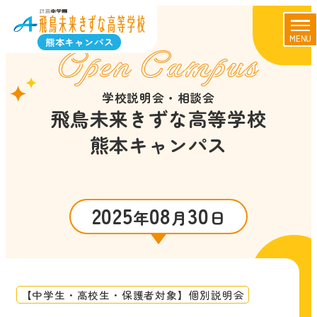
MENU
熊本キャンパス
Open Campus
学校説明会・相談会
飛鳥未来きずな高等学校
熊本キャンパス
2025
08
30
年
月
日
【中学生・高校生・保護者対象】個別説明会