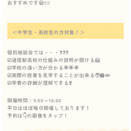
おすすめです😃‼️‼️
＜中学生・高校生の方対象！＞
個別相談会では・・・❓❓❓
☑️通信制高校の仕組みの説明が聞ける🤗
☑️学校の通い方が分かる🌟🌟🌟
☑️実際の授業を見学することが出来る🧑‍🏫✏️
☑️学費の詳細が理解できる❣️
開催時間：9:00～16:00
平日はほぼ毎日開催しております！
予約は👇の画像をタップ！