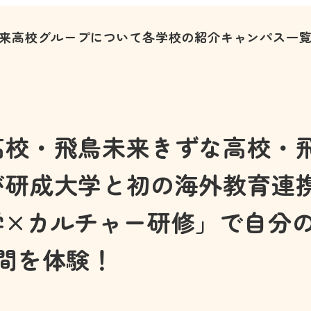
来高校グループについて
各学校の紹介
キャンパス一
高校・飛鳥未来きずな高校・
が研成大学と初の海外教育連携
学×カルチャー研修」で自分
間を体験！