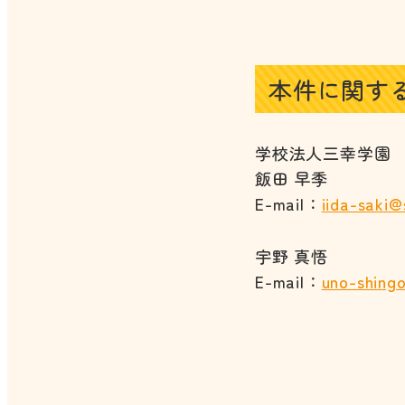
本件に関す
学校法人三幸学園
飯田 早季
E-mail：
iida-saki@
宇野 真悟
E-mail：
uno-shing