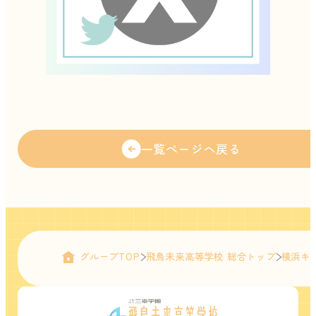
一覧ページへ戻る
グループTOP
飛鳥未来高等学校 総合トップ
横浜キ