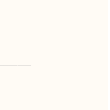
———————–