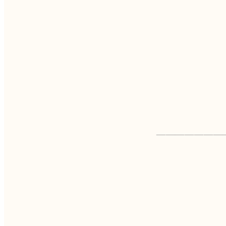
———————