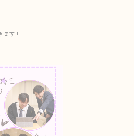
きます
！