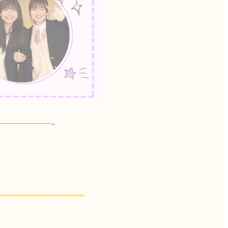
—————–