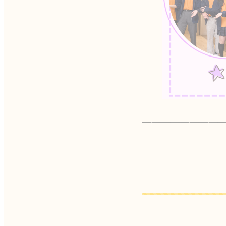
————————