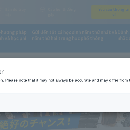
Bản đồ truy
Câu hỏi thường
Yêu cầu thông ti
cập
gặp
về
phương pháp
Gửi đến tất cả học sinh năm thứ nhất và
Dành 
nh và học phí
năm thứ hai trung học phổ thông
nhắc 
on
ion. Please note that it may not always be accurate and may differ from 