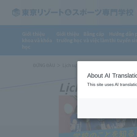
Giới thiệu
Giới thiệu
Bằng cấp
Hướng dẫn 
khoa và khóa
trường học
và việc làm
thi tuyển si
học
ĐỨNG ĐẦU
Lịch sự kiện
About AI Translati
Lịch sự kiện
This site uses AI translat