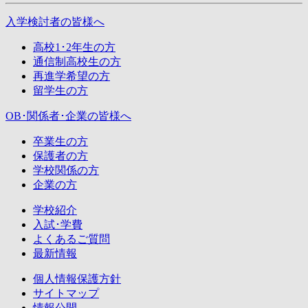
入学検討者
の皆様へ
高校1･2年生の方
通信制高校生の方
再進学希望の方
留学生の方
OB･関係者･企業
の皆様へ
卒業生の方
保護者の方
学校関係の方
企業の方
学校紹介
入試･学費
よくある
ご質問
最新情報
個人情報保護方針
サイトマップ
情報公開