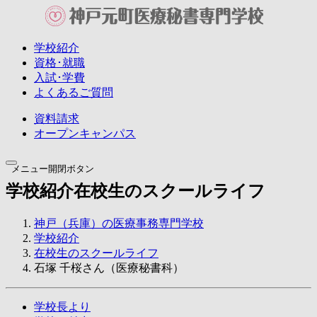
学校紹介
資格･就職
入試･学費
よくあるご質問
資料請求
オープン
キャンパス
メニュー開閉ボタン
学校紹介
在校生のスクールライフ
神戸（兵庫）の医療事務専門学校
学校紹介
在校生のスクールライフ
石塚 千桜さん（医療秘書科）
学校長より