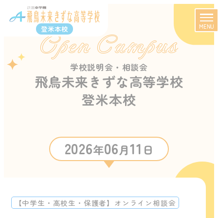
MENU
登米本校
Open Campus
学校説明会・相談会
飛鳥未来きずな高等学校
登米本校
2026
06
11
年
月
日
【中学生・高校生・保護者】オンライン相談会