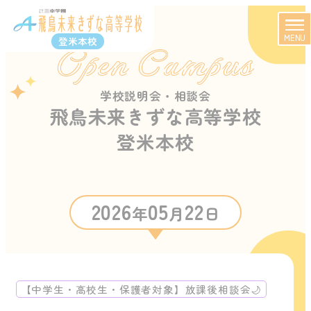
MENU
登米本校
Open Campus
学校説明会・相談会
飛鳥未来きずな高等学校
登米本校
2026
05
22
年
月
日
【中学生・高校生・保護者対象】放課後相談会🌙