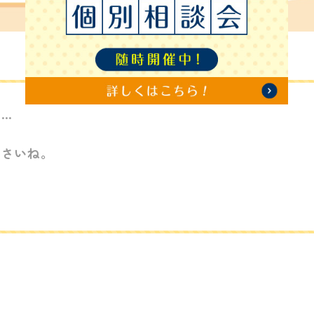
…
。
ださいね。