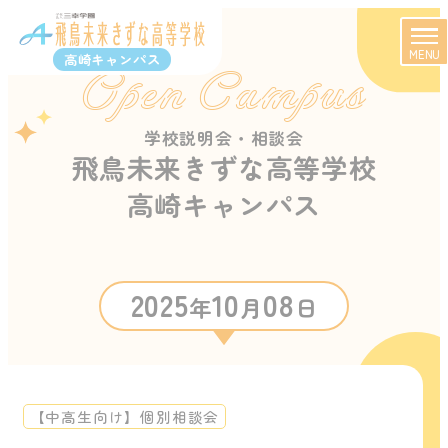
MENU
高崎キャンパス
Open Campus
学校説明会・相談会
飛鳥未来きずな高等学校
高崎キャンパス
2025
10
08
年
月
日
【中高生向け】個別相談会