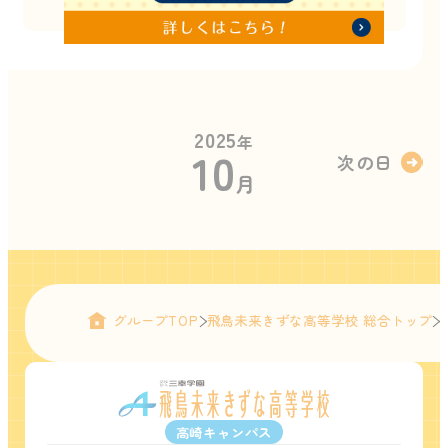
2025
年
10
次の日
月
グループTOP
飛鳥未来きずな高等学校 総合トップ
高崎キャンパス