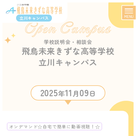
MENU
立川キャンパス
Open Campus
学校説明会・相談会
飛鳥未来きずな高等学校
立川キャンパス
2025
11
09
年
月
日
オンデマンド☆自宅で簡単に動画視聴！☆