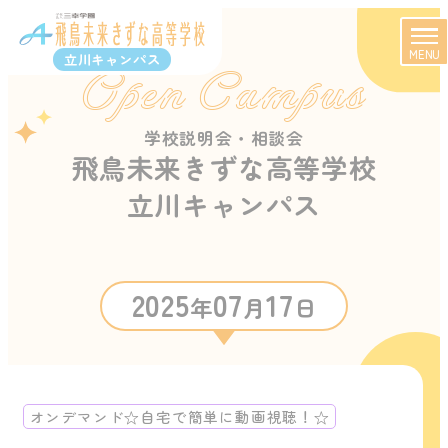
MENU
立川キャンパス
Open Campus
学校説明会・相談会
飛鳥未来きずな高等学校
立川キャンパス
2025
07
17
年
月
日
オンデマンド☆自宅で簡単に動画視聴！☆