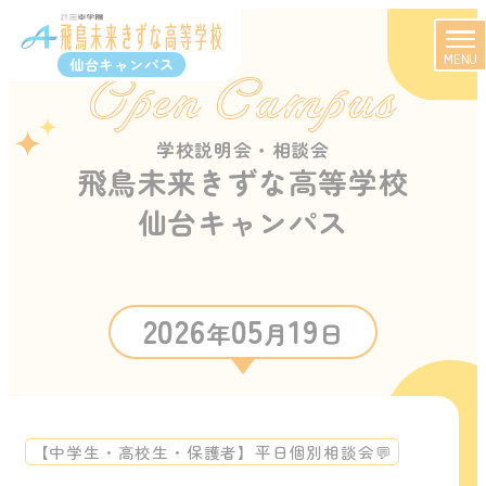
MENU
仙台キャンパス
Open Campus
学校説明会・相談会
飛鳥未来きずな高等学校
仙台キャンパス
2026
05
19
年
月
日
【中学生・高校生・保護者】平日個別相談会💬