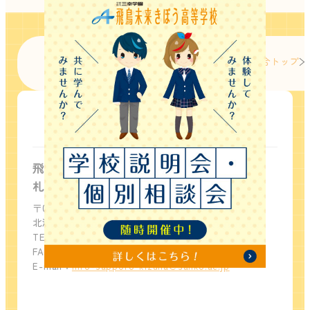
グループTOP
飛鳥未来きずな高等学校 総合トップ
札幌キャンパス
飛鳥未来きずな高等学校
札幌キャンパス
〒060-0061
北海道札幌市中央区南1条西9丁目11-1
TEL：011-221-5631
FAX：011-221-5632
E-mail：
info-sapporo-kizuna@sanko.ac.jp