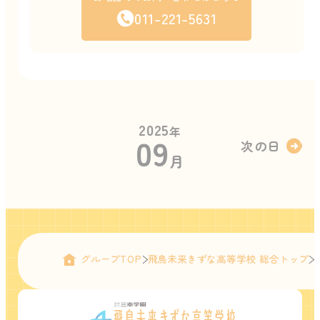
011-221-5631
2025
年
09
次の日
月
グループTOP
飛鳥未来きずな高等学校 総合トップ