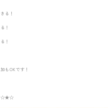
できる！
かる！
ける！
加もOKです！
★☆★☆