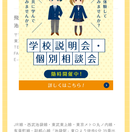
池袋キャンパス
飛鳥未来きずな高等学校
池袋キャンパス
〒171-0022
東京都豊島区南池袋2-19-11 第14野萩ビル2階
TEL：03-5391-3402
FAX：03-5391-3404
E-mail：
info-ikebukuro-kizuna@sanko.ac.jp
JR線・西武池袋線・東武東上線・東京メトロ丸ノ内線・
有楽町線・副都心線「池袋駅」東口より徒歩6分 39番出