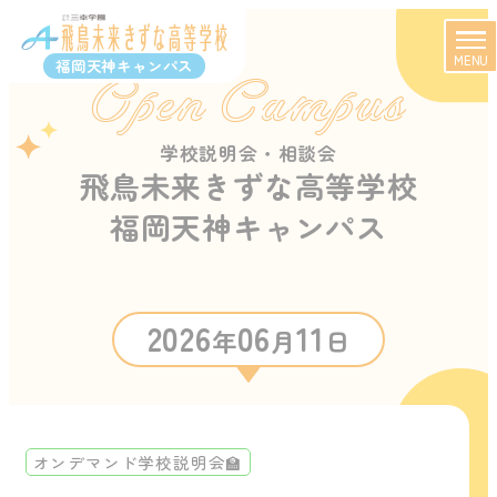
MENU
福岡天神キャンパス
Open Campus
学校説明会・相談会
飛鳥未来きずな高等学校
福岡天神キャンパス
2026
06
11
年
月
日
オンデマンド学校説明会🏫