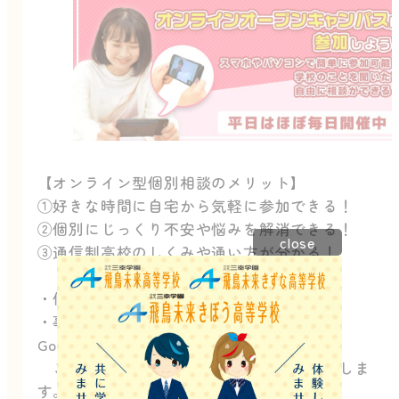
【オンライン型個別相談のメリット】
①好きな時間に自宅から気軽に参加できる！
②個別にじっくり不安や悩みを解消できる！
close
③通信制高校のしくみや通い方が分かる！
・使用ツール：Google Meet
・事前準備：Gmailメールアドレス取得、
Google Meetアプリのダウンロード
ご予約時間までに、よろしくお願いいたしま
す。