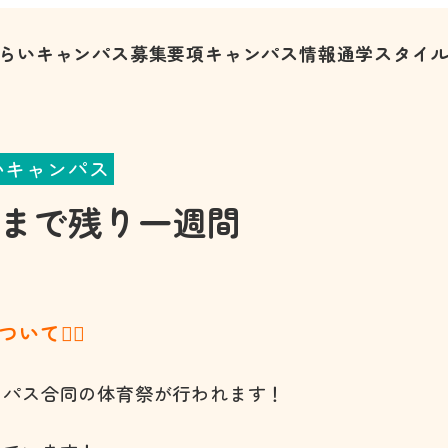
らいキャンパス募集要項
キャンパス情報
通学スタイ
いキャンパス
ESまで残り一週間
ついて🏃‍♂️
ンパス合同の体育祭が行われます！