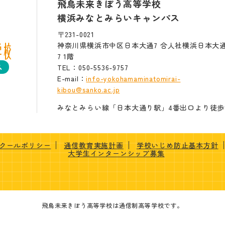
飛鳥未来きぼう高等学校
横浜みなとみらいキャンパス
〒231-0021
神奈川県横浜市中区日本大通7 合人社横浜日本大
7 1階
ス
TEL：050-5536-9757
E-mail：
info-yokohamaminatomirai-
kibou@sanko.ac.jp
みなとみらい線「日本大通り駅」4番出口より徒歩2
クールポリシー
通信教育実施計画
学校いじめ防止基本方針
大学生インターンシップ募集
飛鳥未来きぼう高等学校は通信制高等学校です。