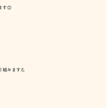
す😊
組みます💪