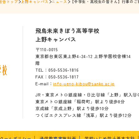
総合トップ
上野キャンパス
ニュース
【中学生・高校生の皆さん】行事のご
飛鳥未来きぼう高等学校
上野キャンパス
〒110-0015
東京都台東区東上野4-24-12 上野学園校舎棟14
階
TEL：050-5536-1816
FAX：050-5536-1817
E-mail：
info-ueno-kibou@sanko.ac.jp
JR・東京メトロ銀座線・日比谷線「上野」駅入谷
東京メトロ銀座線「稲荷町」駅より徒歩8分
京成線「京成上野」駅より徒歩10分
つくばエクスプレス線「浅草」駅より徒歩12分
クールポリシー
通信教育実施計画
学校いじめ防止基本方針