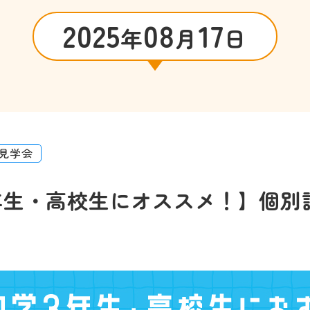
2025
08
17
年
月
日
見学会
年生・高校生にオススメ！】個別