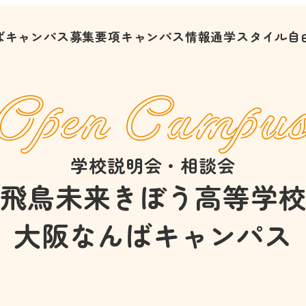
ばキャンパス募集要項
キャンパス情報
通学スタイル
自
Open Campu
学校説明会・相談会
飛鳥未来きぼう高等学
大阪なんばキャンパス