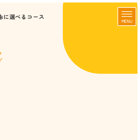
由に選べるコース
MENU
s
校