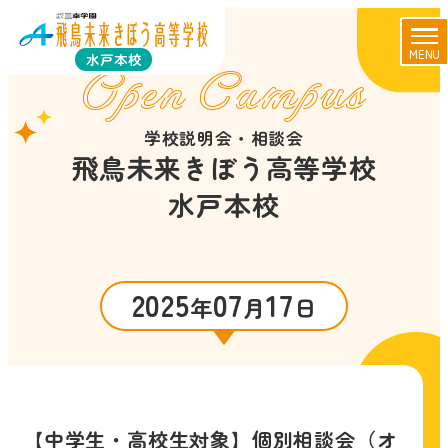
MENU
水戸本校
Open Campus
学校説明会・相談会
飛鳥未来きぼう高等学校
水戸本校
2025
07
17
年
月
日
【中学生・高校生対象】個別相談会（オ