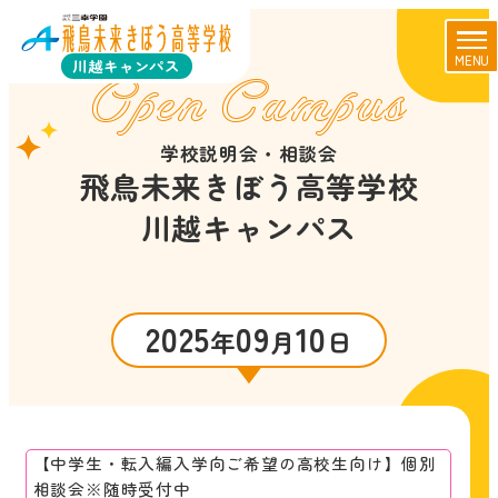
MENU
川越キャンパス
Open Campus
学校説明会・相談会
飛鳥未来きぼう高等学校
川越キャンパス
2025
09
10
年
月
日
【中学生・転入編入学向ご希望の高校生向け】個別
相談会※随時受付中